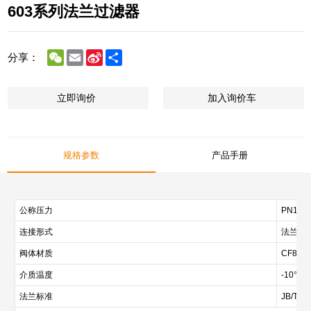
603系列法兰过滤器
WeChat
Email
Sina
Share
分享：
Weibo
立即询价
加入询价车
规格参数
产品手册
公称压力
PN16
连接形式
法兰式
阀体材质
CF8/C
介质温度
-10℃-
法兰标准
JB/T82