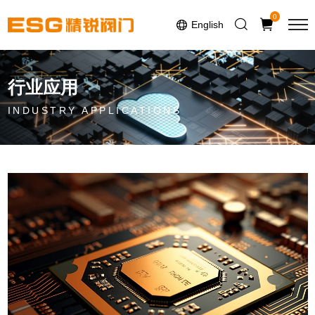
Select Language
▼
0
English
行业应用
INDUSTRY APPLICATIONS