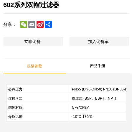
602系列双帽过滤器
WeChat
Email
Sina
Share
分享：
Weibo
立即询价
加入询价车
规格参数
产品手册
公称压力
PN55 (DN8-DN50) PN16 (DN65-DN8
连接形式
螺纹式 (BSP、BSPT、NPT)
阀体材质
CF8/CF8M
介质温度
-10℃-180℃