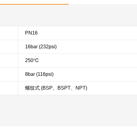
PN16
16bar (232psi)
250℃
8bar (116psi)
螺纹式 (BSP、BSPT、NPT)