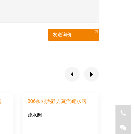
发送询价
阀
806系列热静力蒸汽疏水阀
800系
疏水阀
疏水阀