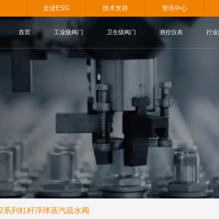
.com
走进ESG
技术支持
首页
工业级阀门
卫生级阀
02系列杠杆浮球蒸汽疏水阀