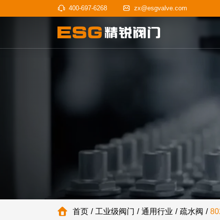
400-697-6268
zx@esgvalve
首页
工业级阀门
通用行业
疏水阀
8