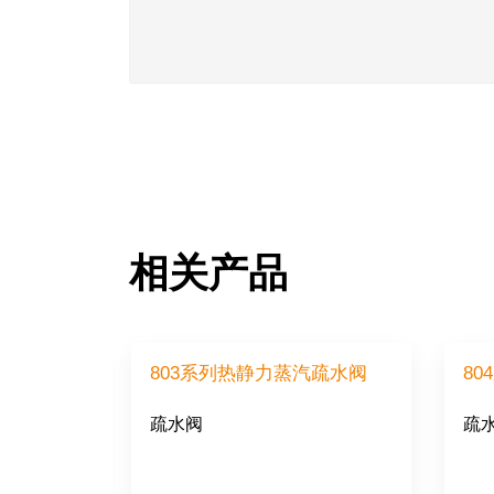
相关产品
蒸汽疏水阀
803系列热静力蒸汽疏水阀
8
疏水阀
疏