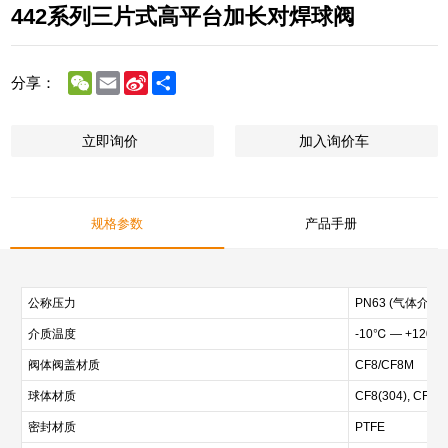
442系列三片式高平台加长对焊球阀
WeChat
Email
Sina
Share
分享：
Weibo
立即询价
加入询价车
规格参数
产品手册
公称压力
PN63 (气体介质≤
介质温度
-10℃ — +120℃
阀体阀盖材质
CF8/CF8M
球体材质
CF8(304), CF8M
密封材质
PTFE