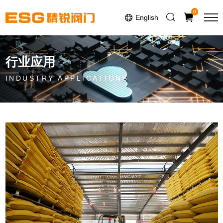
Select Language
▼
0
English
行业应用
INDUSTRY APPLICATIONS