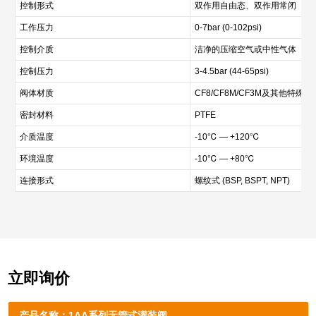
控制形式
双作用自由态、双作用常闭
工作压力
0-7bar (0-102psi)
控制介质
洁净的压缩空气或中性气体
控制压力
3-4.5bar (44-65psi)
阀体材质
CF8/CF8M/CF3M及其他特殊材
密封材料
PTFE
介质温度
-10℃ — +120℃
环境温度
-10℃ — +80℃
连接形式
螺纹式 (BSP, BSPT, NPT)
立即询价
产品名称：1AA系列无管式灌装阀