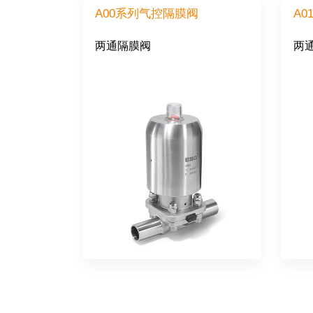
A00系列气控隔膜阀
A
两通隔膜阀
两