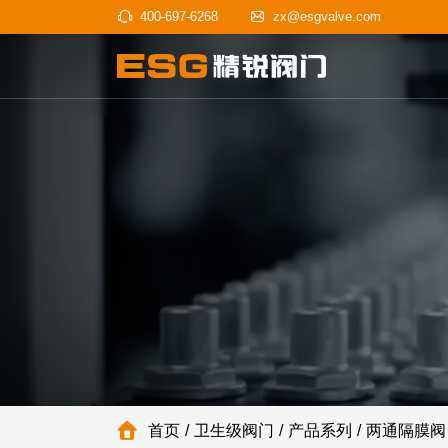
400-697-6268
zx@esgvalve
首页
卫生级阀门
产品系列
两通隔膜阀