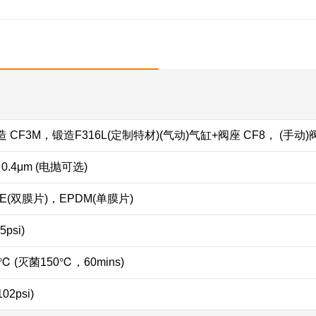
 CF3M，锻造F316L(定制特材)(气动)气缸+阀座 CF8， (手动)阀
0.4μm (电抛可选)
TFE(双膜片)，EPDM(单膜片)
5psi)
0℃ (灭菌150℃，60mins)
102psi)