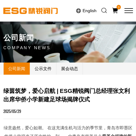
Select Language
▼
0
English
公司新闻
COMPANY NEWS
公司新闻
公示文件
展会动态
绿茵筑梦，爱心启航 | ESG精锐阀门总经理张文利
出席华侨小学新建足球场揭牌仪式
2025/05/29
绿意盎然，爱心如潮。‌ 在这充满生机与活力的季节里，青岛市即墨区