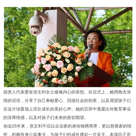
捐资人代表爱友张文利女士难掩内心的喜悦。在仪式上，她用饱含深
情的话语，分享了自己奉献爱心、回报社会的初衷，以及渴望孩子们
在这片绿茵场上茁壮成长的美好心声。她的言辞中透露出对教育事业
的深厚情感，以及对孩子们未来的殷切期望。
创业25年来，张文利不仅以企业家的身份驰骋商界，更以慈善家的情
怀，积极投身公益事业，为孩子们的成长撑起一片蓝天。本项目正是